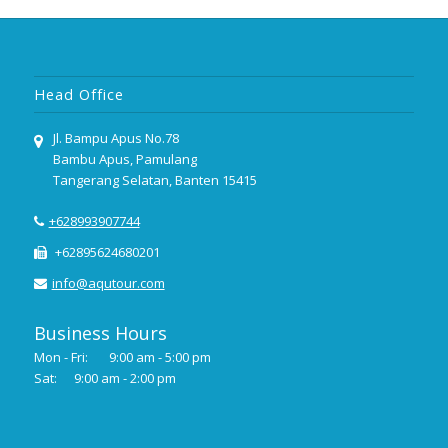
Head Office
Jl. Bampu Apus No.78
Bambu Apus, Pamulang
Tangerang Selatan, Banten 15415
+628993907744
+62895624680201
info@aqutour.com
Business Hours
Mon - Fri:
9:00 am - 5:00 pm
Sat:
9:00 am - 2:00 pm