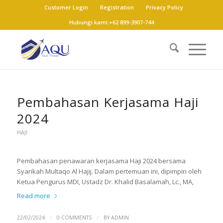
Customer Login
Registration
Privacy Policy
Hubungi kami:+62 899-3907-744
Pembahasan Kerjasama Haji
2024
HAJI
Pembahasan penawaran kerjasama Haji 2024 bersama
Syarikah Multaqo Al Hajij. Dalam pertemuan ini, dipimpin oleh
Ketua Pengurus MDI, Ustadz Dr. Khalid Basalamah, Lc., MA,
Read more
/
/
22/02/2024
0 COMMENTS
BY
ADMIN