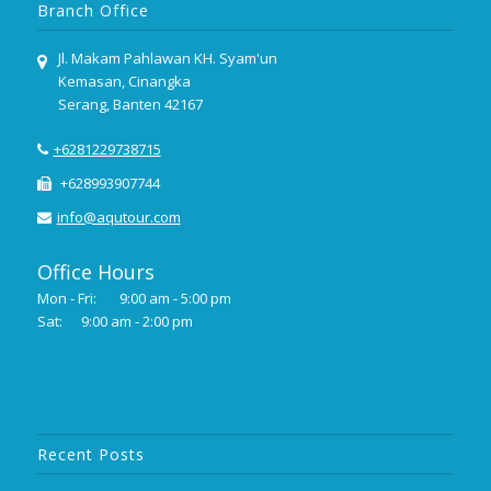
Branch Office
Jl. Makam Pahlawan KH. Syam'un
Kemasan, Cinangka
Serang, Banten 42167
+6281229738715
+628993907744
info@aqutour.com
Office Hours
Mon - Fri:
9:00 am - 5:00 pm
Sat:
9:00 am - 2:00 pm
Recent Posts