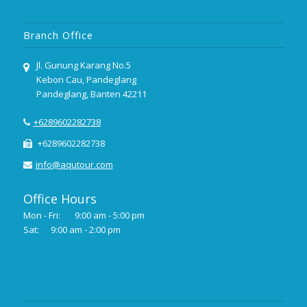
Branch Office
Jl. Gunung Karang No.5
Kebon Cau, Pandeglang
Pandeglang, Banten 42211
+6289602282738
+6289602282738
info@aqutour.com
Office Hours
Mon - Fri:
9:00 am - 5:00 pm
Sat:
9:00 am - 2:00 pm