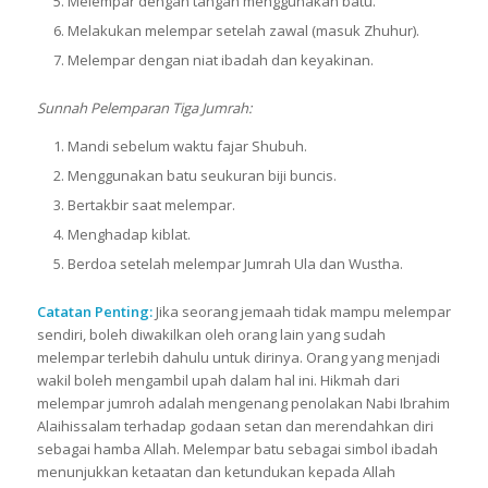
Melempar dengan tangan menggunakan batu.
Melakukan melempar setelah zawal (masuk Zhuhur).
Melempar dengan niat ibadah dan keyakinan.
Sunnah Pelemparan Tiga Jumrah:
Mandi sebelum waktu fajar Shubuh.
Menggunakan batu seukuran biji buncis.
Bertakbir saat melempar.
Menghadap kiblat.
Berdoa setelah melempar Jumrah Ula dan Wustha.
Catatan Penting:
Jika seorang jemaah tidak mampu melempar
sendiri, boleh diwakilkan oleh orang lain yang sudah
melempar terlebih dahulu untuk dirinya. Orang yang menjadi
wakil boleh mengambil upah dalam hal ini. Hikmah dari
melempar jumroh adalah mengenang penolakan Nabi Ibrahim
Alaihissalam terhadap godaan setan dan merendahkan diri
sebagai hamba Allah. Melempar batu sebagai simbol ibadah
menunjukkan ketaatan dan ketundukan kepada Allah