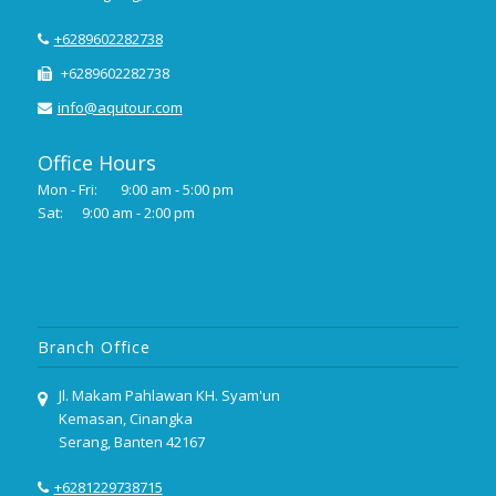
+6289602282738
+6289602282738
info@aqutour.com
Office Hours
Mon - Fri:
9:00 am - 5:00 pm
Sat:
9:00 am - 2:00 pm
Branch Office
Jl. Makam Pahlawan KH. Syam'un
Kemasan, Cinangka
Serang, Banten 42167
+6281229738715