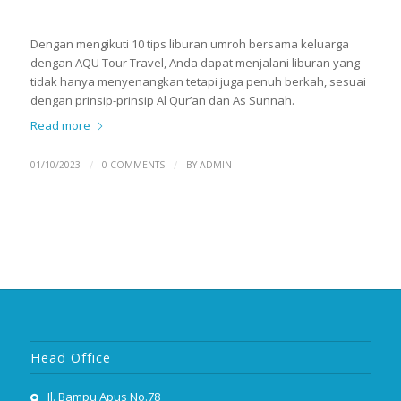
Dengan mengikuti 10 tips liburan umroh bersama keluarga
dengan AQU Tour Travel, Anda dapat menjalani liburan yang
tidak hanya menyenangkan tetapi juga penuh berkah, sesuai
dengan prinsip-prinsip Al Qur’an dan As Sunnah.
Read more
/
/
01/10/2023
0 COMMENTS
BY
ADMIN
Head Office
Jl. Bampu Apus No.78